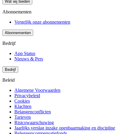
Wat wij bieden
Abonnementen
Vergelijk onze abonnementen
Abonnementen
Bedrijf
App Status
Nieuws & Pers
Bedrijf
Beleid
Algemene Voorwaarden
Privacybeleid
Cookies
Klachten
Belangenconflicten
Tarieven
Risicowaarschuwing
Jaarlijks verslag inzake openbaarmaking en discipline
Beleggerscompensatiefonds