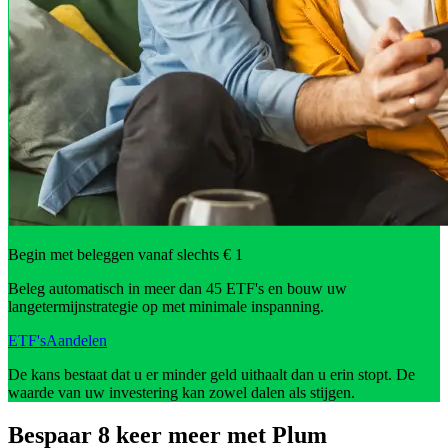
Begin met beleggen vanaf slechts € 1
Beleg automatisch in meer dan 45 ETF's en bouw uw
langetermijnstrategie op met minimale inspanning.
ETF's
Aandelen
De kans bestaat dat u er minder geld uithaalt dan u erin stopt. De
waarde van uw investering kan zowel dalen als stijgen.
Bespaar 8 keer meer met Plum