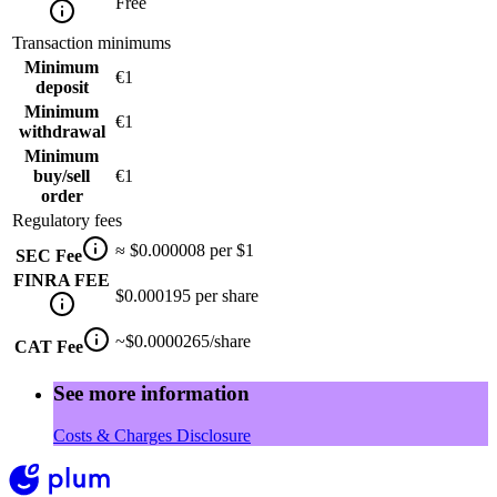
Free
Transaction minimums
Minimum
€1
deposit
Minimum
€1
withdrawal
Minimum
buy/sell
€1
order
Regulatory fees
≈ $0.000008 per $1
SEC Fee
FINRA FEE
$0.000195 per share
~$0.0000265/share
CAT Fee
See more information
Costs & Charges Disclosure