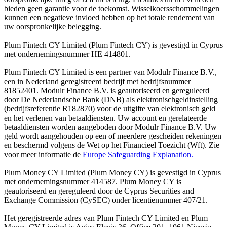
bieden geen garantie voor de toekomst. Wisselkoersschommelingen
kunnen een negatieve invloed hebben op het totale rendement van
uw oorspronkelijke belegging.
Plum Fintech CY Limited (Plum Fintech CY) is gevestigd in Cyprus
met ondernemingsnummer HE 414801.
Plum Fintech CY Limited is een partner van Modulr Finance B.V.,
een in Nederland geregistreerd bedrijf met bedrijfsnummer
81852401. Modulr Finance B.V. is geautoriseerd en gereguleerd
door De Nederlandsche Bank (DNB) als elektronischgeldinstelling
(bedrijfsreferentie R182870) voor de uitgifte van elektronisch geld
en het verlenen van betaaldiensten. Uw account en gerelateerde
betaaldiensten worden aangeboden door Modulr Finance B.V. Uw
geld wordt aangehouden op een of meerdere gescheiden rekeningen
en beschermd volgens de Wet op het Financieel Toezicht (Wft). Zie
voor meer informatie de
Europe Safeguarding Explanation.
Plum Money CY Limited (Plum Money CY) is gevestigd in Cyprus
met ondernemingsnummer 414587. Plum Money CY is
geautoriseerd en gereguleerd door de Cyprus Securities and
Exchange Commission (CySEC) onder licentienummer 407/21.
Het geregistreerde adres van Plum Fintech CY Limited en Plum