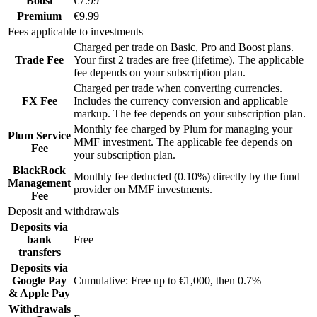
Boost
€7.99
Premium
€9.99
Fees applicable to investments
Charged per trade on Basic, Pro and Boost plans.
Trade Fee
Your first 2 trades are free (lifetime). The applicable
fee depends on your subscription plan.
Charged per trade when converting currencies.
FX Fee
Includes the currency conversion and applicable
markup. The fee depends on your subscription plan.
Monthly fee charged by Plum for managing your
Plum Service
MMF investment. The applicable fee depends on
Fee
your subscription plan.
BlackRock
Monthly fee deducted (0.10%) directly by the fund
Management
provider on MMF investments.
Fee
Deposit and withdrawals
Deposits via
bank
Free
transfers
Deposits via
Google Pay
Cumulative: Free up to €1,000, then 0.7%
& Apple Pay
Withdrawals