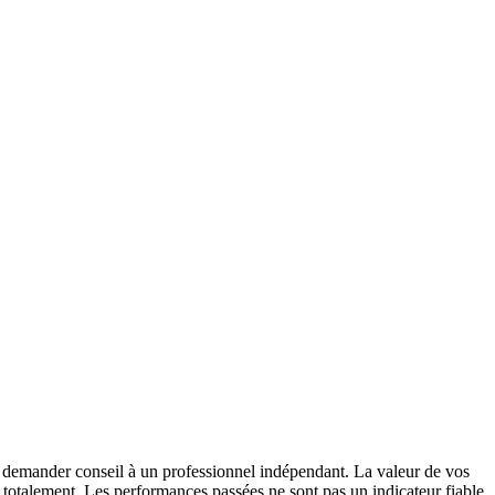
de demander conseil à un professionnel indépendant. La valeur de vos
 totalement. Les performances passées ne sont pas un indicateur fiable