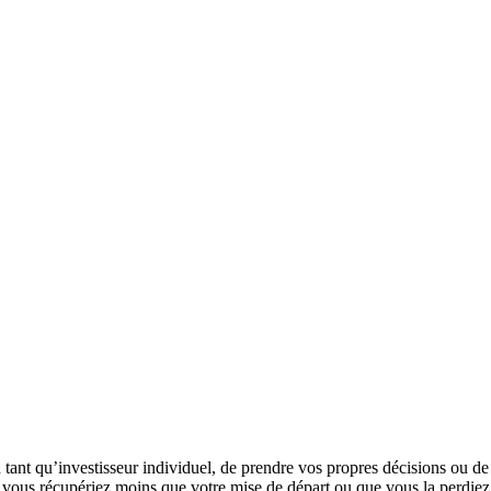
 tant qu’investisseur individuel, de prendre vos propres décisions ou 
e vous récupériez moins que votre mise de départ ou que vous la perdiez