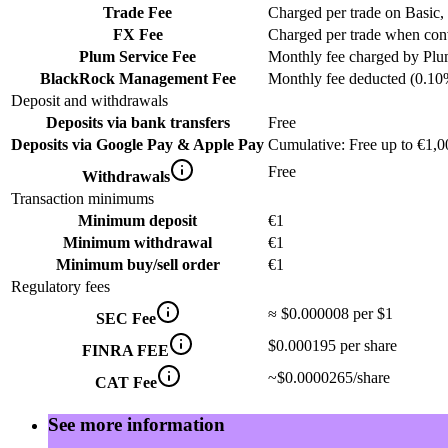
Trade Fee
Charged per trade on Basic, P
FX Fee
Charged per trade when conv
Plum Service Fee
Monthly fee charged by Plu
BlackRock Management Fee
Monthly fee deducted (0.10%
Deposit and withdrawals
Deposits via bank transfers
Free
Deposits via Google Pay & Apple Pay
Cumulative: Free up to €1,0
Free
Withdrawals
Transaction minimums
Minimum deposit
€1
Minimum withdrawal
€1
Minimum buy/sell order
€1
Regulatory fees
≈ $0.000008 per $1
SEC Fee
$0.000195 per share
FINRA FEE
~$0.0000265/share
CAT Fee
See more information