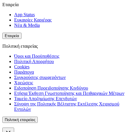
Εταιρεία
App Status
Ευκαιρίες Καριέρας
Νέα & Media
Εταιρεία
Πολιτική εταιρείας
Όροι και Προϋποθέσεις
Πολιτική Απορρήτου
Cookies
Παράπονα
Συγκρούσεις συμφερόντων
Χρεώσεις
Ειδοποίηση Προειδοποίησης Κινδύνου
Ετήσια Έκθεση Γνωστοποίησης και Πειθαρχικών Μέτρων
Ταμείο Αποζημίωσης Επενδυτών
Σύνοψη της Πολιτικής Βέλτιστης Εκτέλεσης Χειρισμού
Εντολών
Πολιτική εταιρείας