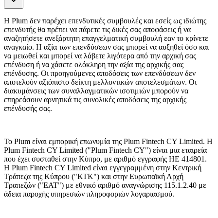
Η Plum δεν παρέχει επενδυτικές συμβουλές και εσείς ως ιδιώτης
επενδυτής θα πρέπει να πάρετε τις δικές σας αποφάσεις ή να
αναζητήσετε ανεξάρτητη επαγγελματική συμβουλή εαν το κρίνετε
αναγκαίο. Η αξία των επενδύσεων σας μπορεί να αυξηθεί όσο και
να μειωθεί και μπορεί να λάβετε λιγότερα από την αρχική σας
επένδυση ή να χάσετε ολόκληρη την αξία της αρχικής σας
επένδυσης. Οι προηγούμενες αποδόσεις των επενδύσεων δεν
αποτελούν αξιόπιστο δείκτη μελλοντικών αποτελεσμάτων. Οι
διακυμάνσεις των συναλλαγματικών ισοτιμιών μπορούν να
επηρεάσουν αρνητικά τις συνολικές αποδόσεις της αρχικής
επένδυσής σας.
Το Plum είναι εμπορική επωνυμία της Plum Fintech CY Limited. Η
Plum Fintech CY Limited ("Plum Fintech CY") είναι μια εταιρεία
που έχει συσταθεί στην Κύπρο, με αριθμό εγγραφής HE 414801.
Η Plum Fintech CY Limited είναι εγγεγραμμένη στην Κεντρική
Τράπεζα της Κύπρου ("ΚΤΚ") και στην Ευρωπαϊκή Αρχή
Τραπεζών ("EΑΤ") με εθνικό αριθμό αναγνώρισης 115.1.2.40 με
άδεια παροχής υπηρεσιών πληροφοριών λογαριασμού.