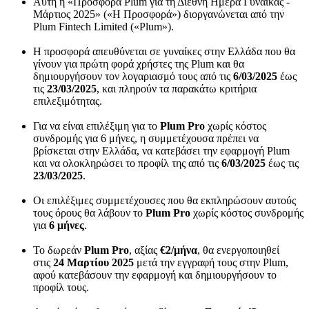
Αυτή η «Προσφορά Plum για τη Διεθνή Ημέρα Γυναίκας -
Μάρτιος 2025» («Η Προσφορά») διοργανώνεται από την
Plum Fintech Limited («Plum»).
Η προσφορά απευθύνεται σε γυναίκες στην Ελλάδα που θα
γίνουν για πρώτη φορά χρήστες της Plum και θα
δημιουργήσουν τον λογαριασμό τους από τις
6/03/2025
έως
τις
23/03/2025
, και πληρούν τα παρακάτω κριτήρια
επιλεξιμότητας.
Για να είναι επιλέξιμη για το
Plum Pro
χωρίς κόστος
συνδρομής για 6 μήνες, η συμμετέχουσα πρέπει να
βρίσκεται στην Ελλάδα, να κατεβάσει την εφαρμογή Plum
και να ολοκληρώσει το προφίλ της από τις
6/03/2025
έως τις
23/03/2025
.
Οι επιλέξιμες συμμετέχουσες που θα εκπληρώσουν αυτούς
τους όρους θα λάβουν το
Plum Pro
χωρίς κόστος συνδρομής
για
6 μήνες
.
Το δωρεάν
Plum Pro
, αξίας
€2/μήνα
, θα ενεργοποιηθεί
στις
24 Μαρτίου 2025
μετά την εγγραφή τους στην Plum,
αφού κατεβάσουν την εφαρμογή και δημιουργήσουν το
προφίλ τους.