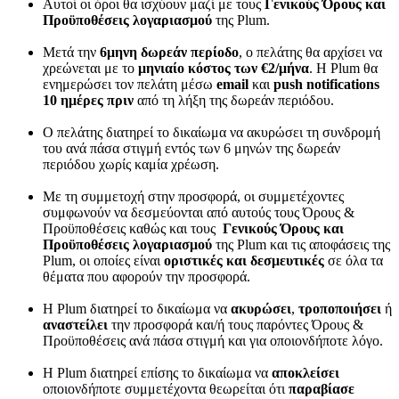
Αυτοί οι όροι θα ισχύουν μαζί με τους
Γενικούς Όρους και
Προϋποθέσεις λογαριασμού
της Plum.
Μετά την
6μηνη δωρεάν περίοδο
, ο πελάτης θα αρχίσει να
χρεώνεται με το
μηνιαίο κόστος των €2/μήνα
. Η Plum θα
ενημερώσει τον πελάτη μέσω
email
και
push notifications
10 ημέρες πριν
από τη λήξη της δωρεάν περιόδου.
Ο πελάτης διατηρεί το δικαίωμα να ακυρώσει τη συνδρομή
του ανά πάσα στιγμή εντός των 6 μηνών της δωρεάν
περιόδου χωρίς καμία χρέωση.
Με τη συμμετοχή στην προσφορά, οι συμμετέχοντες
συμφωνούν να δεσμεύονται από αυτούς τους Όρους &
Προϋποθέσεις καθώς και τους
Γενικούς Όρους και
Προϋποθέσεις λογαριασμού
της Plum και τις αποφάσεις της
Plum, οι οποίες είναι
οριστικές και δεσμευτικές
σε όλα τα
θέματα που αφορούν την προσφορά.
Η Plum διατηρεί το δικαίωμα να
ακυρώσει
,
τροποποιήσει
ή
αναστείλει
την προσφορά και/ή τους παρόντες Όρους &
Προϋποθέσεις ανά πάσα στιγμή και για οποιονδήποτε λόγο.
Η Plum διατηρεί επίσης το δικαίωμα να
αποκλείσει
οποιονδήποτε συμμετέχοντα θεωρείται ότι
παραβίασε