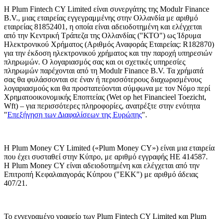
Η Plum Fintech CY Limited είναι συνεργάτης της Modulr Finance
B.V., μιας εταιρείας εγγεγραμμένης στην Ολλανδία με αριθμό
εταιρείας 81852401, η οποία είναι αδειοδοτημένη και ελέγχεται
από την Κεντρική Τράπεζα της Ολλανδίας ("ΚΤΟ") ως Ίδρυμα
Ηλεκτρονικού Χρήματος (Αριθμός Αναφοράς Εταιρείας: R182870)
για την έκδοση ηλεκτρονικού χρήματος και την παροχή υπηρεσιών
πληρωμών. Ο λογαριασμός σας και οι σχετικές υπηρεσίες
πληρωμών παρέχονται από τη Modulr Finance B.V. Τα χρήματά
σας θα φυλάσσονται σε έναν ή περισσότερους διαχωρισμένους
λογαριασμούς και θα προστατεύονται σύμφωνα με τον Νόμο περί
Χρηματοοικονομικής Εποπτείας (Wet op het Financieel Toezicht,
Wft) – για περισσότερες πληροφορίες, ανατρέξτε στην ενότητα
"
Επεξήγηση των Διαφαλίσεων της Ευρώπης
".
Η Plum Money CY Limited («Plum Money CY») είναι μια εταιρεία
που έχει συσταθεί στην Κύπρο, με αριθμό εγγραφής HE 414587.
Η Plum Money CY είναι αδειοδοτημένη και ελέγχεται από την
Επιτροπή Κεφαλαιαγοράς Κύπρου ("ΕΚΚ") με αριθμό άδειας
407/21.
Το εγγεγραμένο γραφείο των Plum Fintech CY Limited και Plum