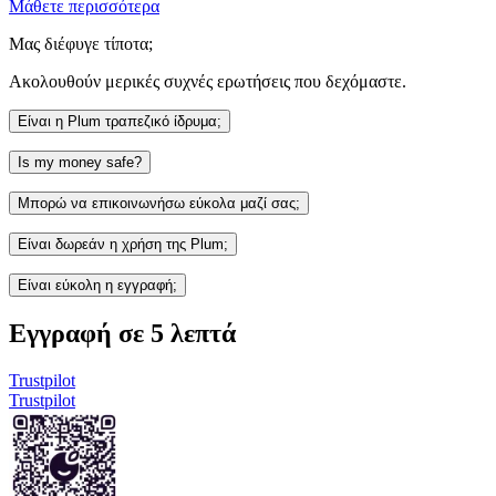
Μάθετε περισσότερα
Μας διέφυγε τίποτα;
Ακολουθούν μερικές συχνές ερωτήσεις που δεχόμαστε.
Είναι η Plum τραπεζικό ίδρυμα;
Is my money safe?
Μπορώ να επικοινωνήσω εύκολα μαζί σας;
Είναι δωρεάν η χρήση της Plum;
Είναι εύκολη η εγγραφή;
Εγγραφή σε 5 λεπτά
Trustpilot
Trustpilot