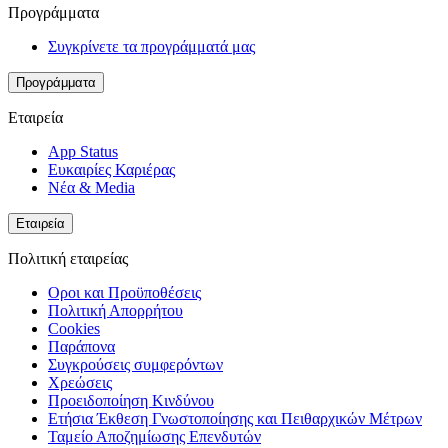
Προγράμματα
Συγκρίνετε τα προγράμματά μας
Προγράμματα
Εταιρεία
App Status
Ευκαιρίες Καριέρας
Νέα & Media
Εταιρεία
Πολιτική εταιρείας
Οροι και Προϋποθέσεις
Πολιτική Απορρήτου
Cookies
Παράπονα
Συγκρούσεις συμφερόντων
Χρεώσεις
Προειδοποίηση Κινδύνου
Ετήσια Έκθεση Γνωστοποίησης και Πειθαρχικών Μέτρων
Ταμείο Αποζημίωσης Επενδυτών