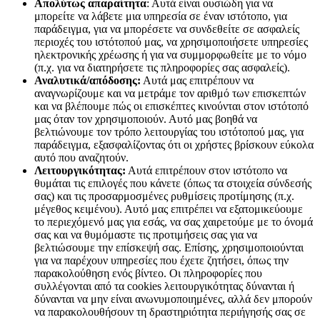
Απολύτως απαραίτητα
: Αυτά είναι ουσιώδη για να
μπορείτε να λάβετε μια υπηρεσία σε έναν ιστότοπο, για
παράδειγμα, για να μπορέσετε να συνδεθείτε σε ασφαλείς
περιοχές του ιστότοπού μας, να χρησιμοποιήσετε υπηρεσίες
ηλεκτρονικής χρέωσης ή για να συμμορφωθείτε με το νόμο
(π.χ. για να διατηρήσετε τις πληροφορίες σας ασφαλείς).
Αναλυτικά/απόδοσης:
Αυτά μας επιτρέπουν να
αναγνωρίζουμε και να μετράμε τον αριθμό των επισκεπτών
και να βλέπουμε πώς οι επισκέπτες κινούνται στον ιστότοπό
μας όταν τον χρησιμοποιούν. Αυτό μας βοηθά να
βελτιώνουμε τον τρόπο λειτουργίας του ιστότοπού μας, για
παράδειγμα, εξασφαλίζοντας ότι οι χρήστες βρίσκουν εύκολα
αυτό που αναζητούν.
Λειτουργικότητας:
Αυτά επιτρέπουν στον ιστότοπο να
θυμάται τις επιλογές που κάνετε (όπως τα στοιχεία σύνδεσής
σας) και τις προσαρμοσμένες ρυθμίσεις προτίμησης (π.χ.
μέγεθος κειμένου). Αυτό μας επιτρέπει να εξατομικεύουμε
το περιεχόμενό μας για εσάς, να σας χαιρετούμε με το όνομά
σας και να θυμόμαστε τις προτιμήσεις σας για να
βελτιώσουμε την επίσκεψή σας. Επίσης, χρησιμοποιούνται
για να παρέχουν υπηρεσίες που έχετε ζητήσει, όπως την
παρακολούθηση ενός βίντεο. Οι πληροφορίες που
συλλέγονται από τα cookies λειτουργικότητας δύνανται ή
δύνανται να μην είναι ανωνυμοποιημένες, αλλά δεν μπορούν
να παρακολουθήσουν τη δραστηριότητα περιήγησής σας σε