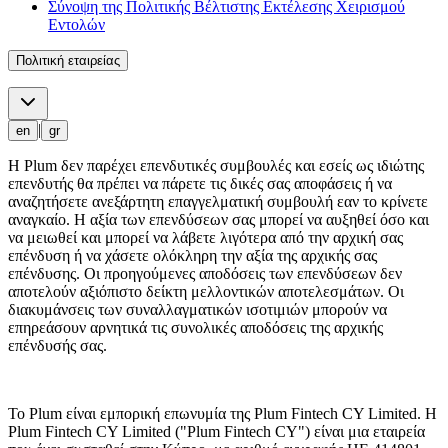
Σύνοψη της Πολιτικής Βέλτιστης Εκτέλεσης Χειρισμού
Εντολών
Πολιτική εταιρείας
|
en
gr
Η Plum δεν παρέχει επενδυτικές συμβουλές και εσείς ως ιδιώτης
επενδυτής θα πρέπει να πάρετε τις δικές σας αποφάσεις ή να
αναζητήσετε ανεξάρτητη επαγγελματική συμβουλή εαν το κρίνετε
αναγκαίο. Η αξία των επενδύσεων σας μπορεί να αυξηθεί όσο και
να μειωθεί και μπορεί να λάβετε λιγότερα από την αρχική σας
επένδυση ή να χάσετε ολόκληρη την αξία της αρχικής σας
επένδυσης. Οι προηγούμενες αποδόσεις των επενδύσεων δεν
αποτελούν αξιόπιστο δείκτη μελλοντικών αποτελεσμάτων. Οι
διακυμάνσεις των συναλλαγματικών ισοτιμιών μπορούν να
επηρεάσουν αρνητικά τις συνολικές αποδόσεις της αρχικής
επένδυσής σας.
Το Plum είναι εμπορική επωνυμία της Plum Fintech CY Limited. Η
Plum Fintech CY Limited ("Plum Fintech CY") είναι μια εταιρεία