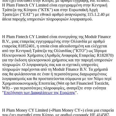
που έχει συσταθεί στην Κύπρο, με αριθμό εγγραφής HE 414801.
Η Plum Fintech CY Limited είναι εγγεγραμμένη στην Κεντρική
Τράπεζα της Κύπρου ("ΚΤΚ") και στην Ευρωπαϊκή Αρχή
Τραπεζών ("EΑΤ") με εθνικό αριθμό αναγνώρισης 115.1.2.40 με
άδεια παροχής υπηρεσιών πληροφοριών λογαριασμού.
Η Plum Fintech CY Limited είναι συνεργάτης της Modulr Finance
B.V., μιας εταιρείας εγγεγραμμένης στην Ολλανδία με αριθμό
εταιρείας 81852401, η οποία είναι αδειοδοτημένη και ελέγχεται
από την Κεντρική Τράπεζα της Ολλανδίας ("ΚΤΟ") ως Ίδρυμα
Ηλεκτρονικού Χρήματος (Αριθμός Αναφοράς Εταιρείας: R182870)
για την έκδοση ηλεκτρονικού χρήματος και την παροχή υπηρεσιών
πληρωμών. Ο λογαριασμός σας και οι σχετικές υπηρεσίες
πληρωμών παρέχονται από τη Modulr Finance B.V. Τα χρήματά
σας θα φυλάσσονται σε έναν ή περισσότερους διαχωρισμένους
λογαριασμούς και θα προστατεύονται σύμφωνα με τον Νόμο περί
Χρηματοοικονομικής Εποπτείας (Wet op het Financieel Toezicht,
Wft) – για περισσότερες πληροφορίες, ανατρέξτε στην ενότητα
"
Επεξήγηση των Διαφαλίσεων της Ευρώπης
".
Η Plum Money CY Limited («Plum Money CY») είναι μια εταιρεία
που έχει συσταθεί στην Κύπρο, με αριθμό εγγραφής HE 414587.