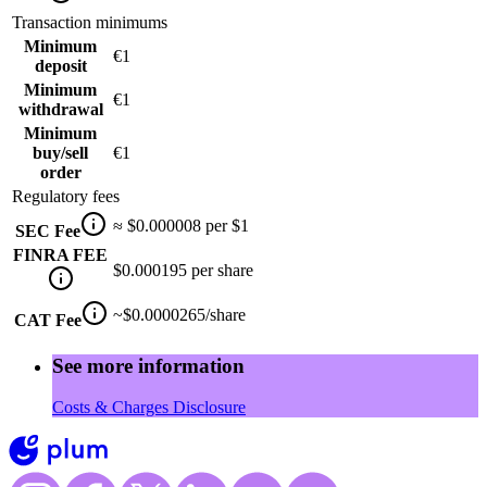
Transaction minimums
Minimum
€1
deposit
Minimum
€1
withdrawal
Minimum
buy/sell
€1
order
Regulatory fees
≈ $0.000008 per $1
SEC Fee
FINRA FEE
$0.000195 per share
~$0.0000265/share
CAT Fee
See more information
Costs & Charges Disclosure